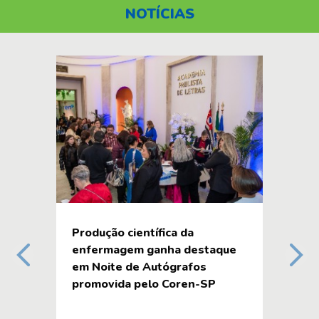
NOTÍCIAS
GT
Produção científica da
re
enfermagem ganha destaque
Previous slide
Next 
pod
em Noite de Autógrafos
promovida pelo Coren-SP